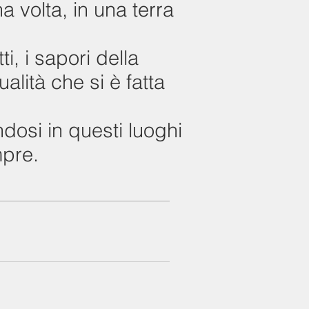
na volta, in una terra
i, i sapori della
alità che si è fatta
ndosi in questi luoghi
mpre.