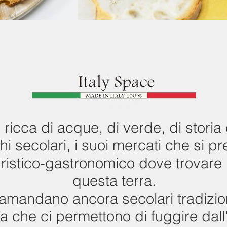
che da anni è esperta nella
commercializzazione e
trasformazione del tartufo.
La qualità è la nostra arte
ricca di acque, di verde, di storia e
hi secolari, i suoi mercati che si 
turistico-gastronomico dove trovare i
questa terra.
tramandano ancora secolari tradizion
na che ci permettono di fuggire dall'i